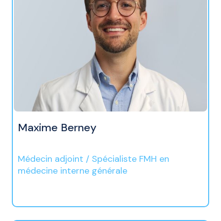
Maxime Berney
Médecin adjoint / Spécialiste FMH en
médecine interne générale