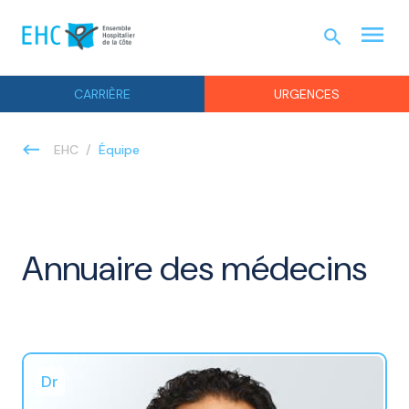
menu
search
URGEN
CARRIÈRE
URGENCES
Équipe
EHC
Annuaire des médecins
Dr