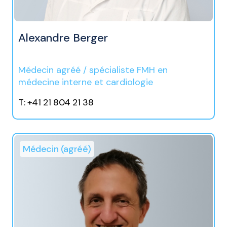
Alexandre Berger
Médecin agréé / spécialiste FMH en
médecine interne et cardiologie
T: +41 21 804 21 38
Médecin (agréé)