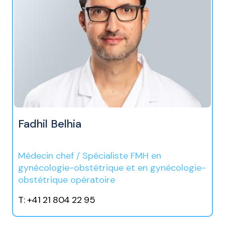
Fadhil Belhia
Médecin chef / Spécialiste FMH en
gynécologie-obstétrique et en gynécologie-
obstétrique opératoire
T: +41 21 804 22 95