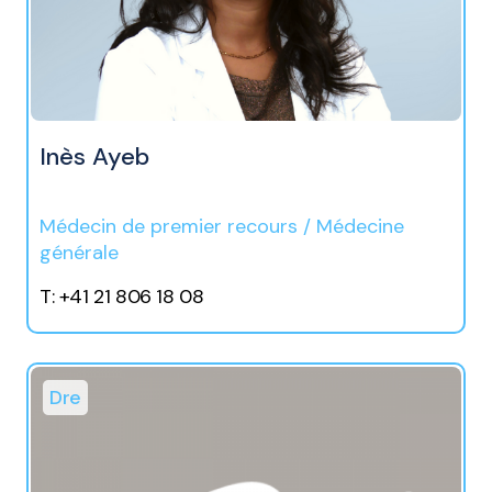
Inès Ayeb
Médecin de premier recours / Médecine
générale
T: +41 21 806 18 08
Dre