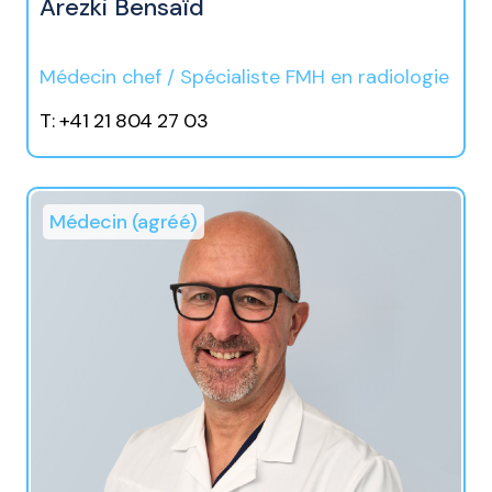
Arezki Bensaïd
Médecin chef / Spécialiste FMH en radiologie
T: +41 21 804 27 03
Médecin (agréé)