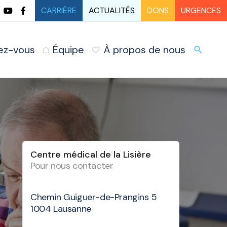
CARRIÈRE
ACTUALITÉS
DONS
URGENCES
ez-vous
Équipe
À propos de nous
URG
search
Centre médical de la Lisière
Pour nous contacter
Chemin Guiguer-de-Prangins 5
1004 Lausanne