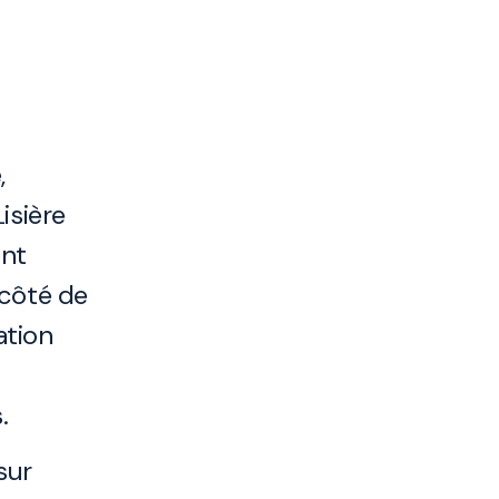
,
isière
nt
 côté de
ation
.
sur