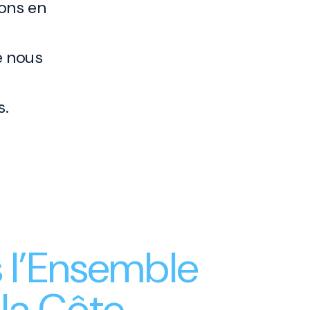
ons en
e nous
s.
l’Ensemble
 la Côte