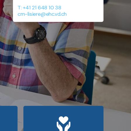
T: +41 21 648 10 38
cm-lisiere@ehc.vd.ch