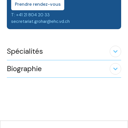
Prendre rendez-vous
T: +41 21 804 20 33
secretariat.grohar@ehc.vd.ch
Spécialités
expand_less
Biographie
expand_less