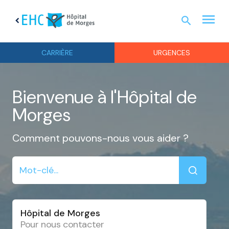
menu
search
chevron_left
URGEN
CARRIÈRE
URGENCES
Bienvenue à l'Hôpital de
Morges
Comment pouvons-nous vous aider ?
Hôpital de Morges
Pour nous contacter