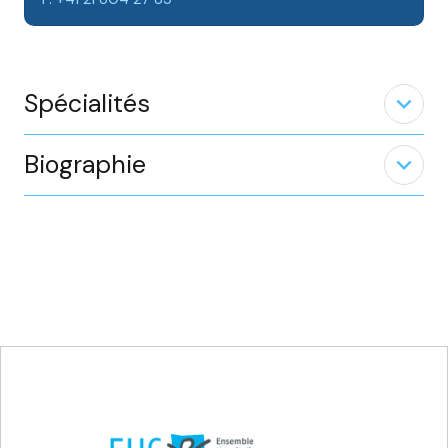
Spécialités
expand_less
Biographie
expand_less