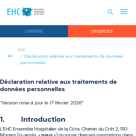
menu
search
URGEN
CARRIÈRE
URGENCES
EHC
Déclaration relative aux traitements de données
personnelles
Déclaration relative aux traitements de
données personnelles
“Version mise à jour le 17 février 2026”
1. Introduction
L’EHC Ensemble Hospitalier de la Côte, Chemin du Crêt 2, 1110
Morges (ci-après: «
nous
») propose diverses prestations dans