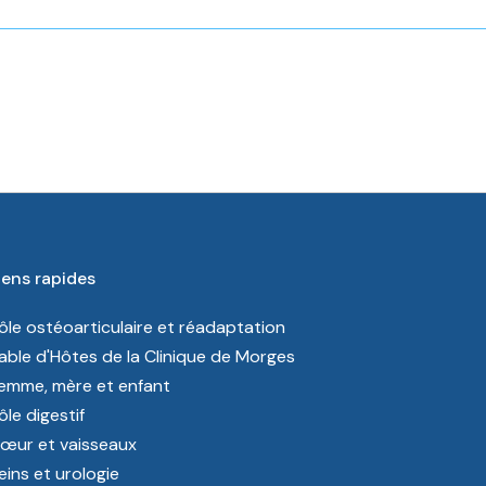
iens rapides
ôle ostéoarticulaire et réadaptation
able d'Hôtes de la Clinique de Morges
emme, mère et enfant
ôle digestif
œur et vaisseaux
eins et urologie