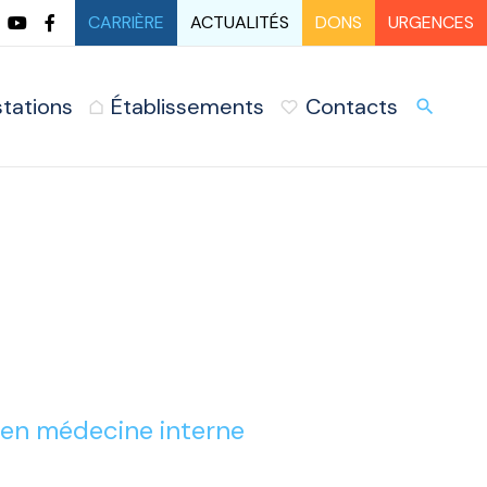
CARRIÈRE
ACTUALITÉS
DONS
URGENCES
stations
Établissements
Contacts
URG
search
i
 en médecine interne