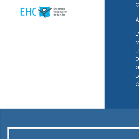
C
À
L
M
U
D
G
L
C