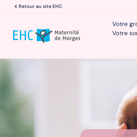
Retour au site EHC
chevron_left
Votre gr
Votre so