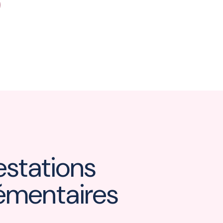
estations
émentaires