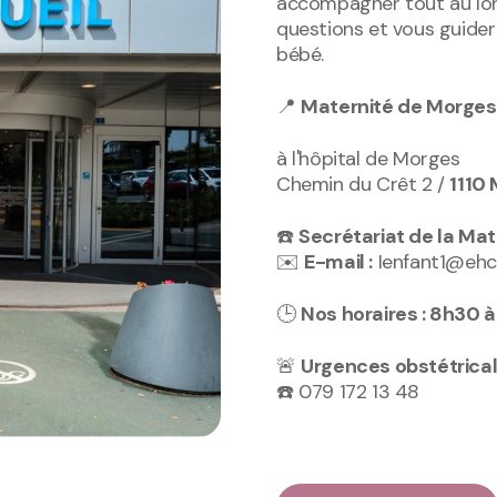
accompagner tout au lon
questions et vous guider 
bébé.
📍
Maternité de Morges
à l'hôpital de Morges
Chemin du Crêt 2 /
1110
☎️
Secrétariat de la Mate
✉️
E-mail :
Ienfant1@ehc.
🕒
Nos horaires : 8h30 
🚨
Urgences obstétrical
☎️ 079 172 13 48