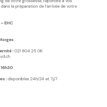
g de votre grossesse, répondre à vos
dans la préparation de l’arrivée de votre
 – EHC
 Morges
rnité :
021 804 25 06
vd.ch
à 16h30
es :
disponibles 24h/24 et 7j/7