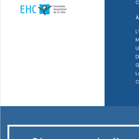
C
À
L
M
U
D
G
L
C