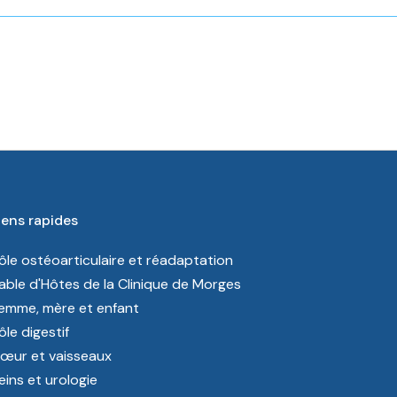
iens rapides
ôle ostéoarticulaire et réadaptation
able d'Hôtes de la Clinique de Morges
emme, mère et enfant
ôle digestif
œur et vaisseaux
eins et urologie