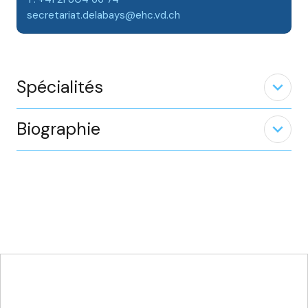
secretariat.delabays@ehc.vd.ch
Spécialités
expand_less
Biographie
expand_less