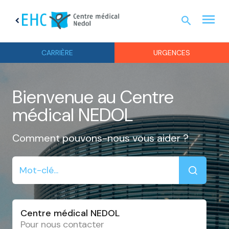
menu
search
chevron_left
URGEN
CARRIÈRE
URGENCES
Bienvenue au Centre
médical NEDOL
Comment pouvons-nous vous aider ?
Centre médical NEDOL
Pour nous contacter