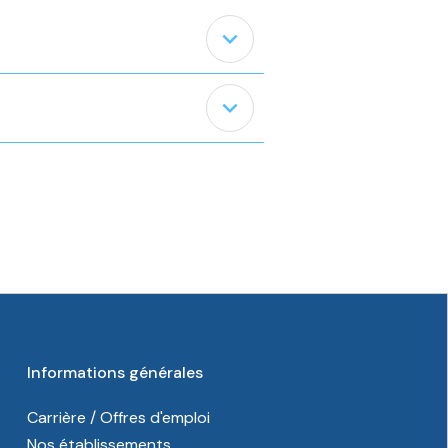
expand_less
expand_less
Informations générales
Carrière / Offres d'emploi
Nos établissements