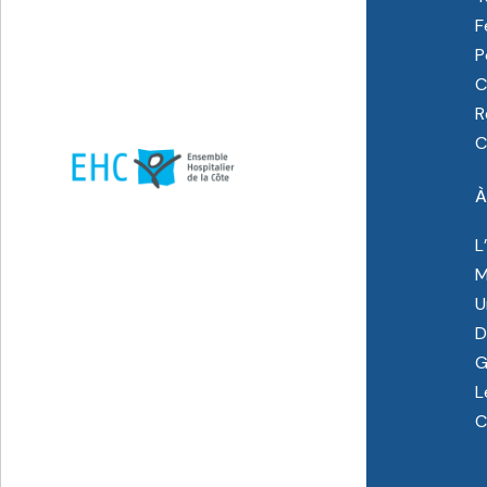
F
P
C
R
C
À
L
M
U
D
G
L
C