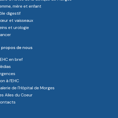
emme, mère et enfant
ôle digestif
œur et vaisseaux
eins et urologie
ancer
 propos de nous
’EHC en bref
édias
rgences
on à l’EHC
alerie de l'Hôpital de Morges
es Ailes du Coeur
ontacts