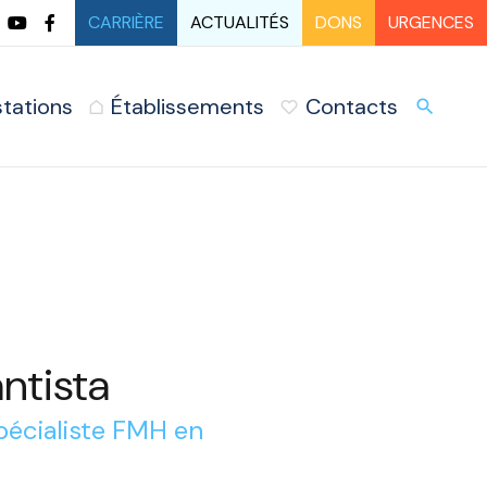
CARRIÈRE
ACTUALITÉS
DONS
URGENCES
stations
Établissements
Contacts
URG
search
ntista
pécialiste FMH en