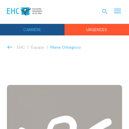
menu
search
URGEN
CARRIÈRE
URGENCES
Marie Orbegozo
EHC
Équipe