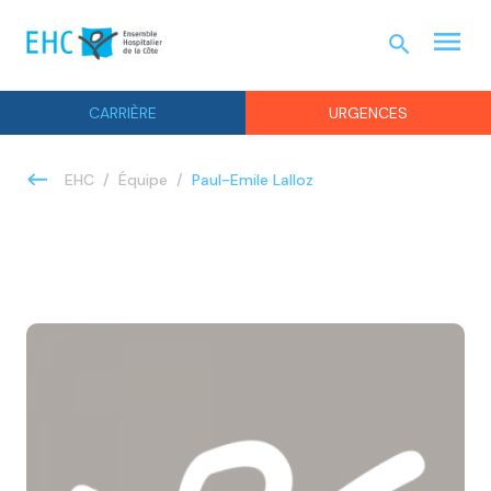
menu
search
URGEN
CARRIÈRE
URGENCES
Paul-Emile Lalloz
EHC
Équipe