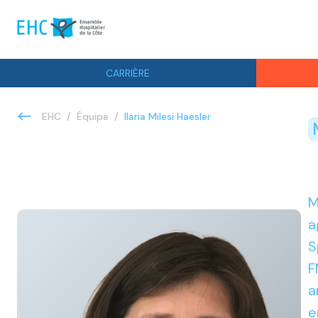
CARRIÈRE
Ilaria Milesi Haesler
EHC
Équipe
M
a
S
F
a
e