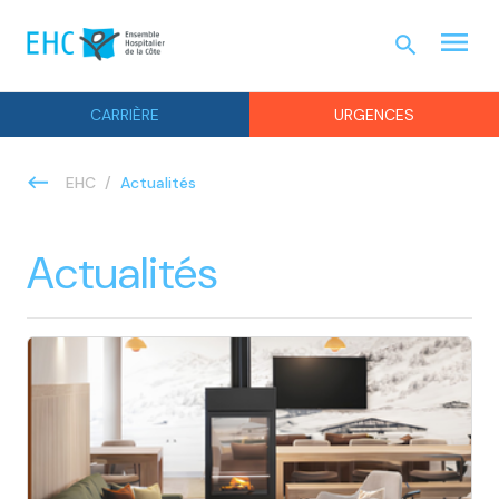
menu
search
URGEN
CARRIÈRE
URGENCES
Actualités
EHC
Actualités