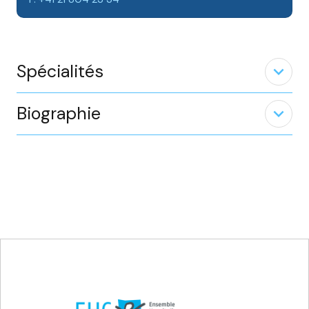
Spécialités
expand_less
Biographie
expand_less