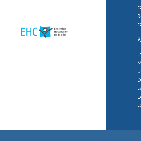
C
R
C
À
L
M
U
D
G
L
C