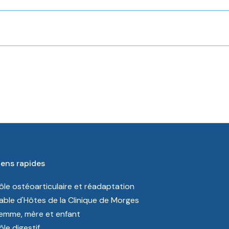
iens rapides
ôle ostéoarticulaire et réadaptation
able d'Hôtes de la Clinique de Morges
emme, mère et enfant
ôle digestif