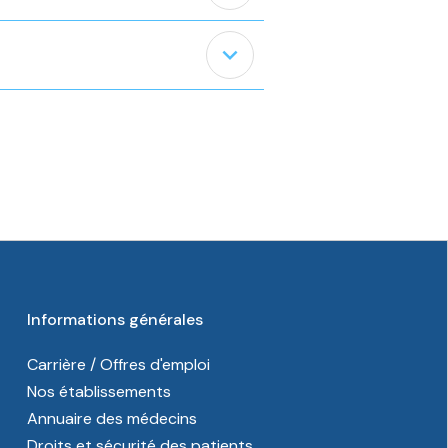
expand_less
Informations générales
Carrière / Offres d'emploi
Nos établissements
Annuaire des médecins
Droits et sécurité des patients