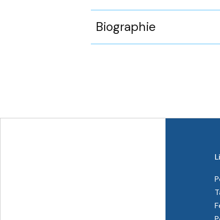
Biographie
L
P
T
F
P