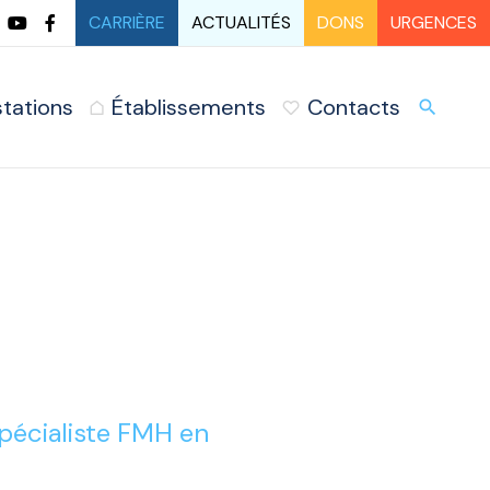
CARRIÈRE
ACTUALITÉS
DONS
URGENCES
stations
Établissements
Contacts
URG
search
pécialiste FMH en