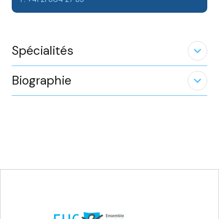
Spécialités
expand_less
Biographie
expand_less