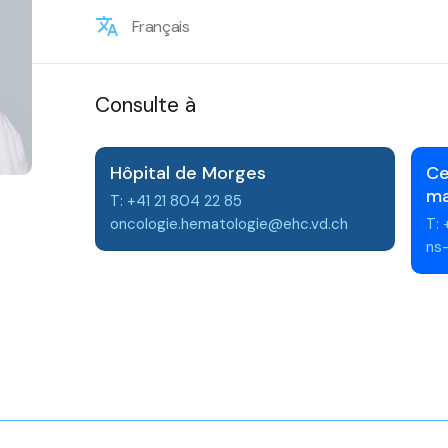
Français
Consulte à
Hôpital de Morges
Ce
ma
T: +41 21 804 22 85
oncologie.hematologie@ehc.vd.ch
T: 
ns