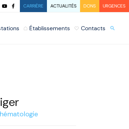
CARRIÈRE
ACTUALITÉS
DONS
URGENCES
stations
Établissements
Contacts
URG
search
iger
 hématologie