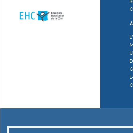
R
C
À
L
M
U
D
G
L
C