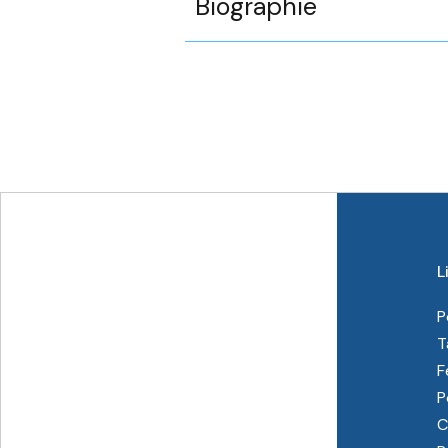
Biographie
L
P
T
F
P
C