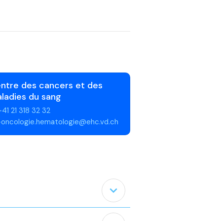
ntre des cancers et des
ladies du sang
+41 21 318 32 32
-oncologie.hematologie@ehc.vd.ch
expand_less