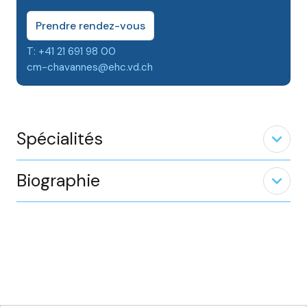
Prendre rendez-vous
T: +41 21 691 98 00
cm-chavannes@ehc.vd.ch
Spécialités
expand_less
Biographie
expand_less