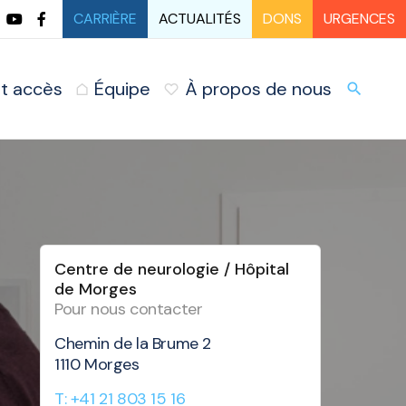
CARRIÈRE
ACTUALITÉS
DONS
URGENCES
t accès
Équipe
À propos de nous
URG
search
Centre de neurologie / Hôpital
de Morges
Pour nous contacter
Chemin de la Brume 2
1110 Morges
T: +41 21 803 15 16