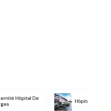
ernité Hôpital De
Hôpital d'Aubo
rges