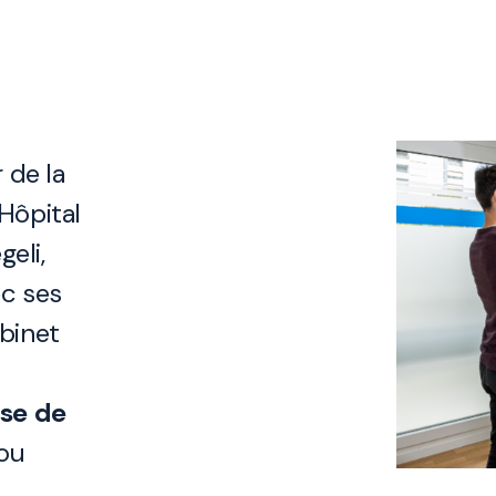
 de la
Hôpital
eli,
ec ses
abinet
ise de
 ou