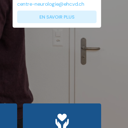
centre-neurologie@ehc.vd.ch
EN SAVOIR PLUS