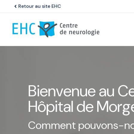
Retour au site EHC
chevron_left
Bienvenue au Ce
Hôpital de Morg
Comment pouvons-nou