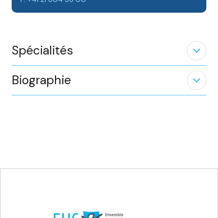
Spécialités
expand_less
Biographie
expand_less