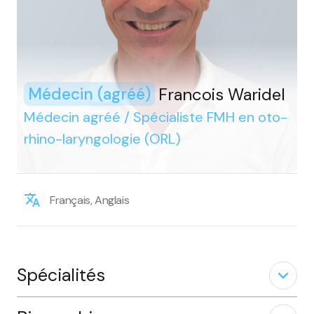
Francois Waridel
Médecin (agréé)
Médecin agréé / Spécialiste FMH en oto-
rhino-laryngologie (ORL)
Français, Anglais
Spécialités
expand_less