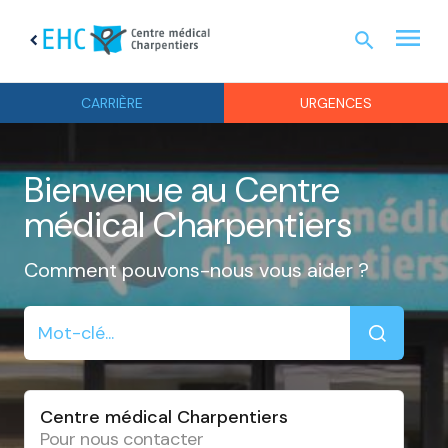
menu
search
chevron_left
URGEN
CARRIÈRE
URGENCES
Bienvenue au Centre
médical Charpentiers
Comment pouvons-nous vous aider ?
Centre médical Charpentiers
Pour nous contacter