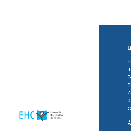
L
P
T
F
P
C
R
C
À