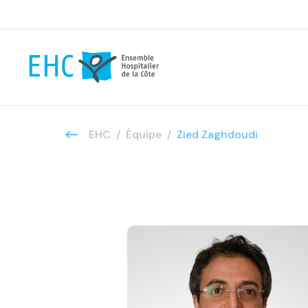
EHC
Équipe
Zied Zaghdoudi