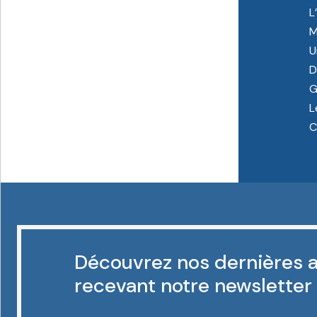
L
M
U
D
G
L
C
Découvrez nos dernières a
recevant notre newsletter