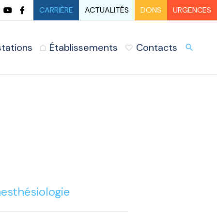
CARRIÈRE
ACTUALITÉS
DONS
URGENCES
stations
Établissements
Contacts
URG
search
esthésiologie