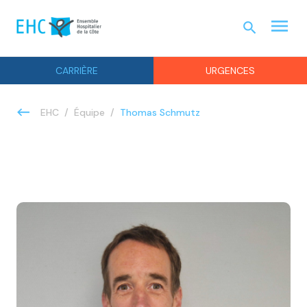
menu
search
URGEN
CARRIÈRE
URGENCES
Thomas Schmutz
EHC
Équipe