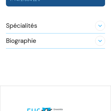
Spécialités
expand_less
Biographie
expand_less