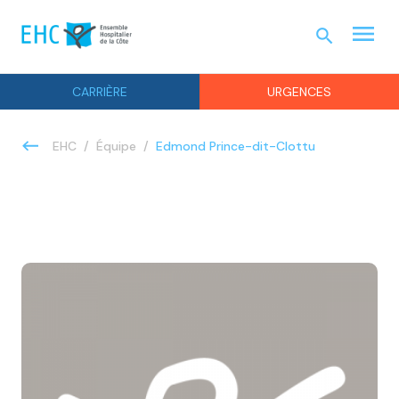
menu
search
URGEN
CARRIÈRE
URGENCES
Edmond Prince-dit-Clottu
EHC
Équipe