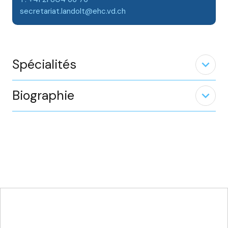
secretariat.landolt@ehc.vd.ch
Spécialités
expand_less
Biographie
expand_less