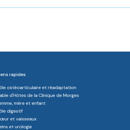
iens rapides
ôle ostéoarticulaire et réadaptation
able d'Hôtes de la Clinique de Morges
emme, mère et enfant
ôle digestif
œur et vaisseaux
eins et urologie