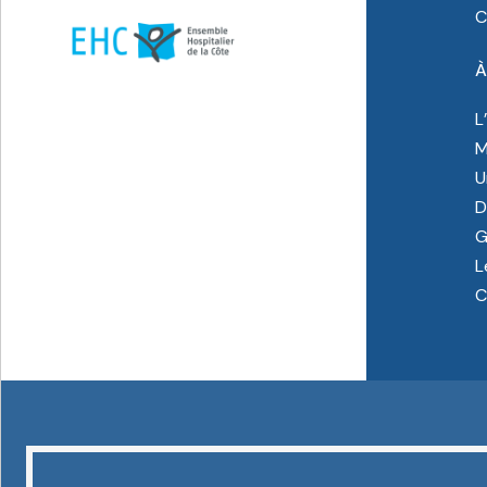
C
À
L
M
U
D
G
L
C