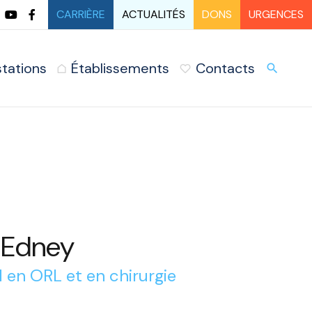
CARRIÈRE
ACTUALITÉS
DONS
URGENCES
stations
Établissements
Contacts
URG
search
 Edney
 en ORL et en chirurgie