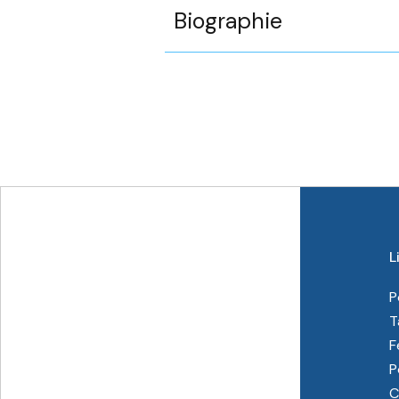
Biographie
L
P
T
F
P
C