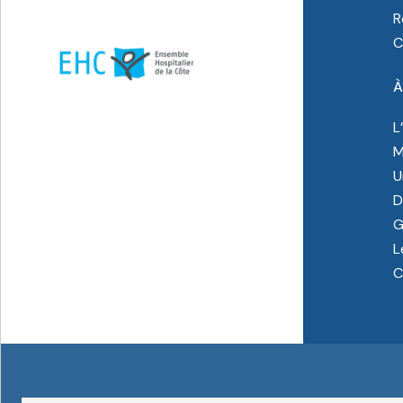
R
C
À
L
M
U
D
G
L
C