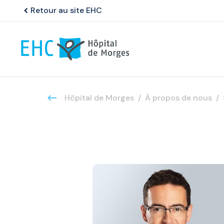
Retour au site EHC
chevron_left
Hôpital de Morges
À propos de nous