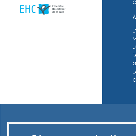
C
À
L
M
U
D
G
L
C