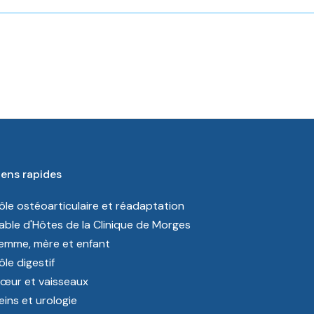
iens rapides
ôle ostéoarticulaire et réadaptation
able d'Hôtes de la Clinique de Morges
emme, mère et enfant
ôle digestif
œur et vaisseaux
eins et urologie