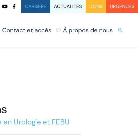
CARRIÈRE
ACTUALITÉS
DONS
URGENCES
Contact et accès
À propos de nous
URG
search
as
 en Urologie et FEBU