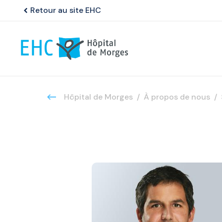
Retour au site EHC
chevron_left
Hôpital de Morges
À propos de nous