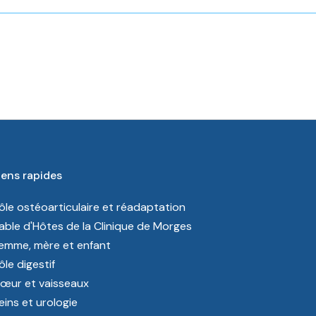
iens rapides
ôle ostéoarticulaire et réadaptation
able d'Hôtes de la Clinique de Morges
emme, mère et enfant
ôle digestif
œur et vaisseaux
eins et urologie