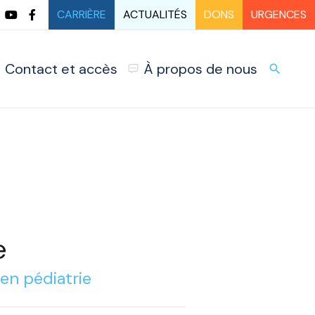
CARRIÈRE
ACTUALITÉS
DONS
URGENCES
Contact et accès
À propos de nous
URG
search
e
en pédiatrie