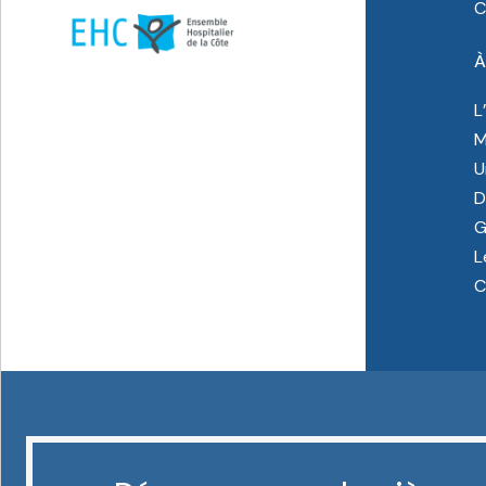
C
À
L
M
U
D
G
L
C