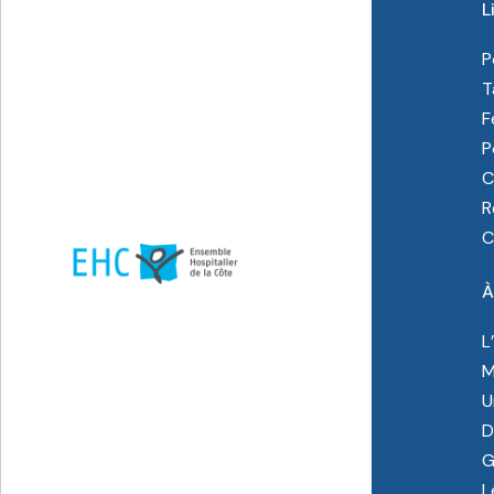
L
P
T
F
P
C
R
C
À
L
M
U
D
G
L