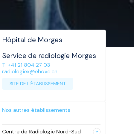
Hôpital de Morges
Service de radiologie Morges
T: +41 21 804 27 03
radiologiex@ehc.vd.ch
SITE DE L’ÉTABLISSEMENT
Nos autres établissements
Centre de Radiologie Nord-Sud
expand_less