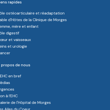
iens rapides
ôle ostéoarticulaire et réadaptation
able d'Hôtes de la Clinique de Morges
emme, mère et enfant
ôle digestif
œur et vaisseaux
eins et urologie
ancer
 propos de nous
’EHC en bref
édias
rgences
on à l’EHC
alerie de l'Hôpital de Morges
es Ailes du Coeur