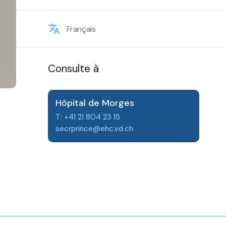
Français
Consulte à
Hôpital de Morges
T: +41 21 804 23 15
secrprince@ehc.vd.ch