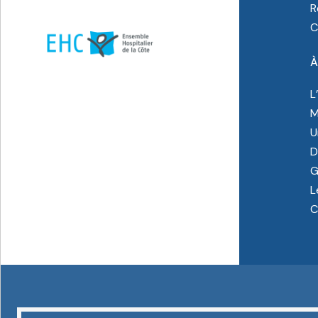
R
C
À
L
M
U
D
G
L
C