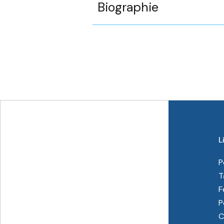
Biographie
L
P
T
F
P
C