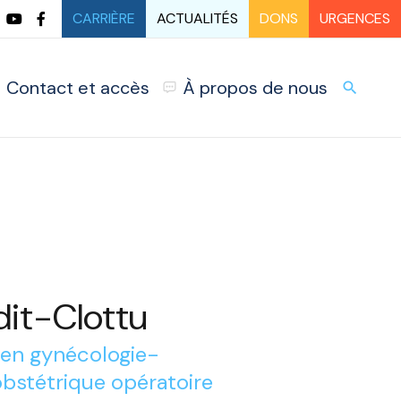
CARRIÈRE
ACTUALITÉS
DONS
URGENCES
Contact et accès
À propos de nous
URG
search
it-Clottu
 en gynécologie-
bstétrique opératoire