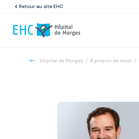
Retour au site EHC
chevron_left
Hôpital de Morges
À propos de nous