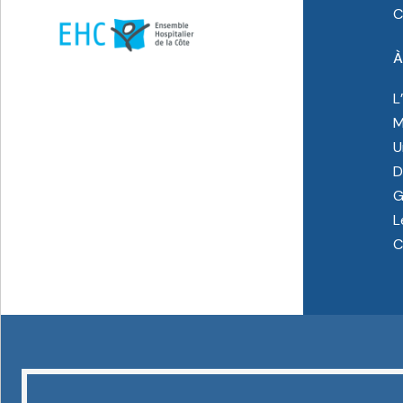
C
À
L
M
U
D
G
L
C