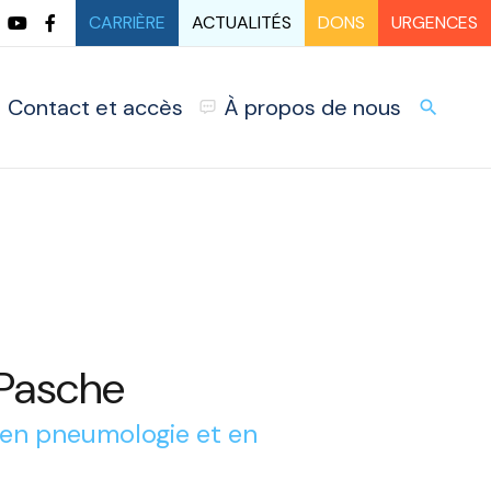
CARRIÈRE
ACTUALITÉS
DONS
URGENCES
Contact et accès
À propos de nous
URG
search
 Pasche
 en pneumologie et en