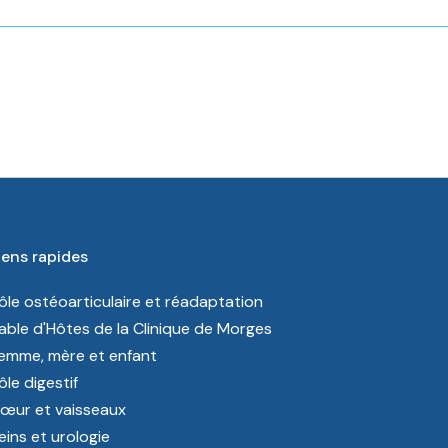
iens rapides
ôle ostéoarticulaire et réadaptation
able d'Hôtes de la Clinique de Morges
emme, mère et enfant
ôle digestif
œur et vaisseaux
eins et urologie