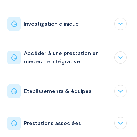
expand_less
Investigation clinique
Accéder à une prestation en
expand_less
médecine intégrative
expand_less
Etablissements & équipes
expand_less
Prestations associées