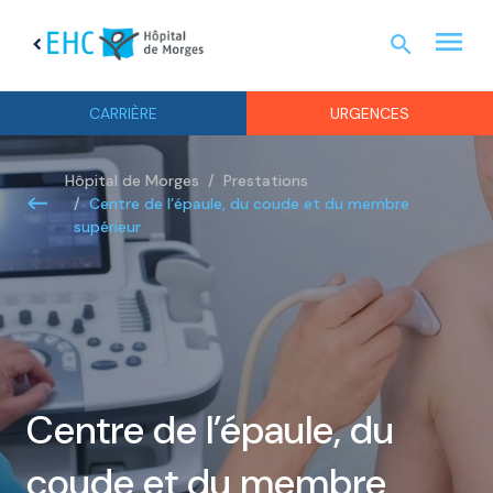
menu
search
chevron_left
URGEN
CARRIÈRE
URGENCES
Hôpital de Morges
Prestations
Centre de l’épaule, du coude et du membre
supérieur
Centre de l’épaule, du
coude et du membre