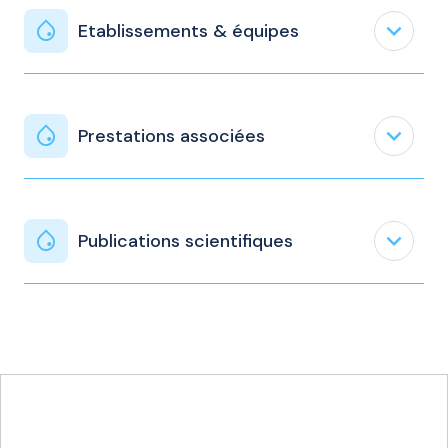
expand_less
Etablissements & équipes
expand_less
Prestations associées
expand_less
Publications scientifiques