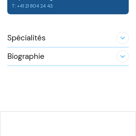
T: +41 21 804 24 43
Spécialités
expand_less
Biographie
expand_less