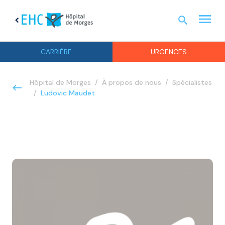
menu
search
chevron_left
URGEN
CARRIÈRE
URGENCES
Hôpital de Morges
À propos de nous
Spécialistes
Ludovic Maudet