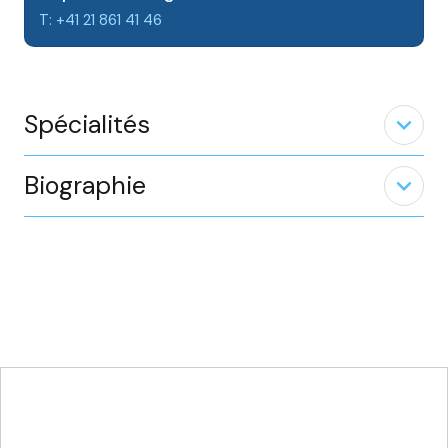
T: +41 21 861 41 46
Spécialités
expand_less
Biographie
expand_less