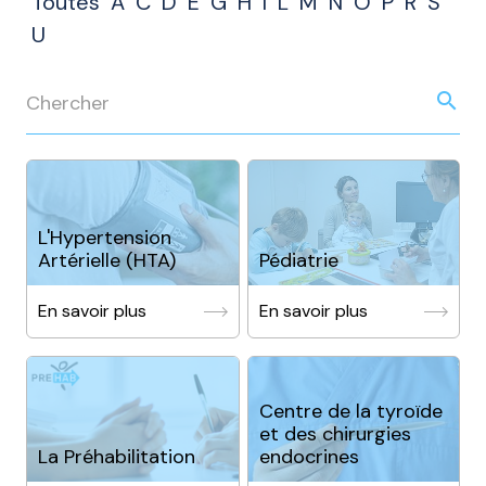
Toutes
A
C
D
E
G
H
I
L
M
N
O
P
R
S
U
search
L'Hypertension
Artérielle (HTA)
Pédiatrie
En savoir plus
En savoir plus
Centre de la tyroïde
et des chirurgies
La Préhabilitation
endocrines