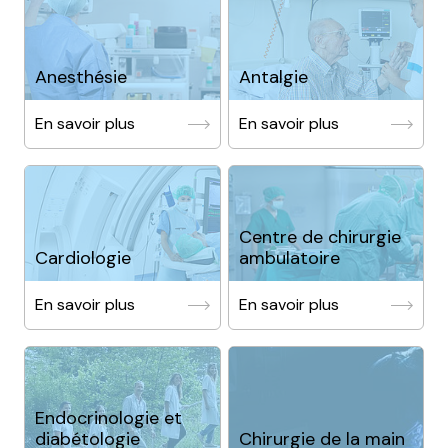
Anesthésie
Antalgie
En savoir plus
En savoir plus
Centre de chirurgie
Cardiologie
ambulatoire
En savoir plus
En savoir plus
Endocrinologie et
diabétologie
Chirurgie de la main