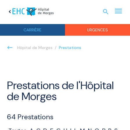
menu
search
chevron_left
URGEN
CARRIÈRE
URGENCES
Prestations
Hôpital de Morges
Prestations de l'Hôpital
de Morges
64
Prestations