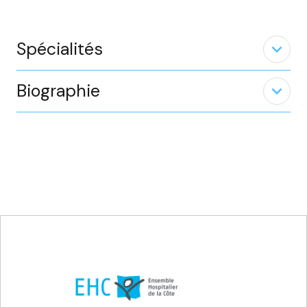
Spécialités
expand_less
Biographie
expand_less