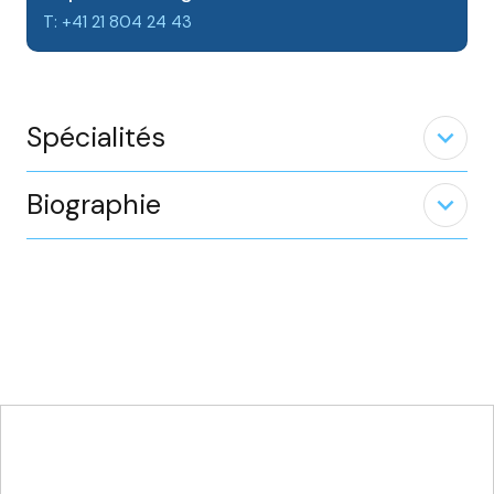
T: +41 21 804 24 43
Spécialités
expand_less
Biographie
expand_less