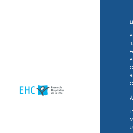
L
P
T
F
P
C
R
C
À
L
M
U