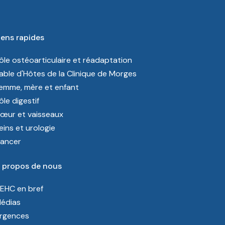
iens rapides
ôle ostéoarticulaire et réadaptation
able d'Hôtes de la Clinique de Morges
emme, mère et enfant
ôle digestif
œur et vaisseaux
eins et urologie
ancer
 propos de nous
’EHC en bref
édias
rgences