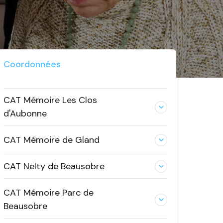
Coordonnées
CAT Mémoire Les Clos
expand_less
d'Aubonne
CAT Mémoire de Gland
expand_less
CAT Nelty de Beausobre
expand_less
CAT Mémoire Parc de
expand_less
Beausobre