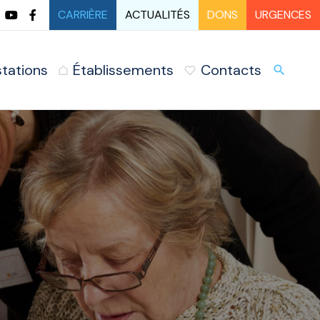
CARRIÈRE
ACTUALITÉS
DONS
URGENCES
stations
Établissements
Contacts
URG
search