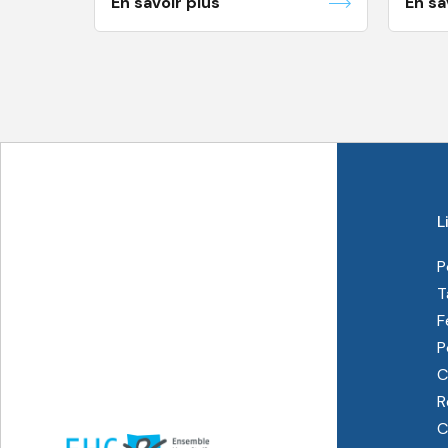
En savoir plus
En sa
L
P
T
F
P
C
R
C