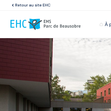
Retour au site EHC
chevron_left
À 