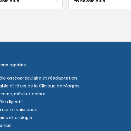
voir plus
En savoir plus
iens rapides
ôle ostéoarticulaire et réadaptation
able d'Hôtes de la Clinique de Morges
emme, mère et enfant
ôle digestif
œur et vaisseaux
eins et urologie
ancer