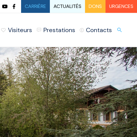
CARRIÈRE
ACTUALITÉS
DONS
URGENCES
Visiteurs
Prestations
Contacts
URG
search