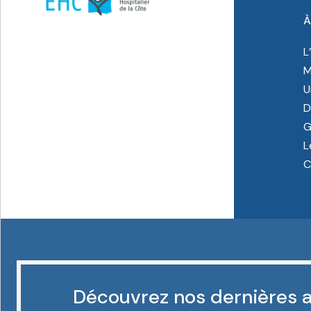
À
L
M
U
D
G
L
C
Découvrez nos dernières a