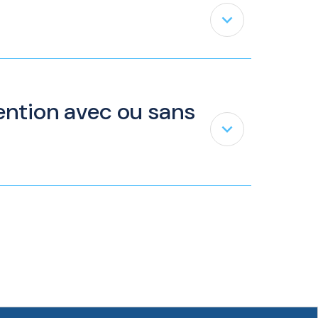
expand_less
tention avec ou sans
expand_less