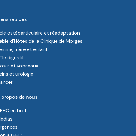
iens rapides
ôle ostéoarticulaire et réadaptation
able d'Hôtes de la Clinique de Morges
emme, mère et enfant
ôle digestif
œur et vaisseaux
eins et urologie
ancer
 propos de nous
’EHC en bref
édias
rgences
on à l’EHC