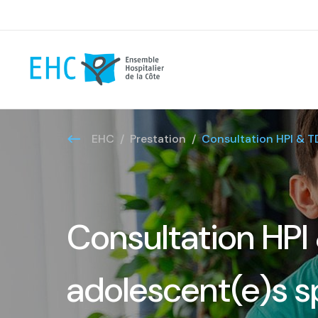
EHC
Prestation
Consultation HPI & TD
Consultation HPI
adolescent(e)s sp