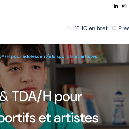
L'EHC en bref
Pre
A/H pour adolescent(e)s sportifs et artistes
 & TDA/H pour
ortifs et artistes