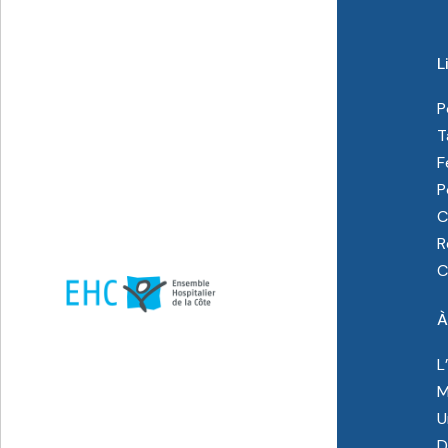
L
P
T
F
P
C
R
C
À
L
M
U
D