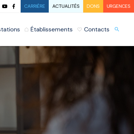
CARRIÈRE
ACTUALITÉS
DONS
URGENCES
stations
Établissements
Contacts
URG
search