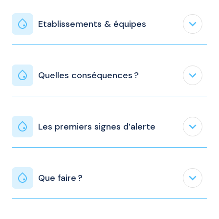
expand_less
Etablissements & équipes
expand_less
Quelles conséquences ?
expand_less
Les premiers signes d’alerte
expand_less
Que faire ?