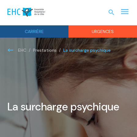
menu
search
URGEN
CARRIÈRE
URGENCES
La surcharge psychique
EHC
Prestations
La surcharge psychique