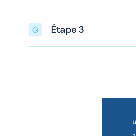
Étape 3
L
P