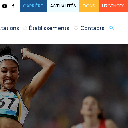
CARRIÈRE
ACTUALITÉS
DONS
URGENCES
stations
Établissements
Contacts
URG
search