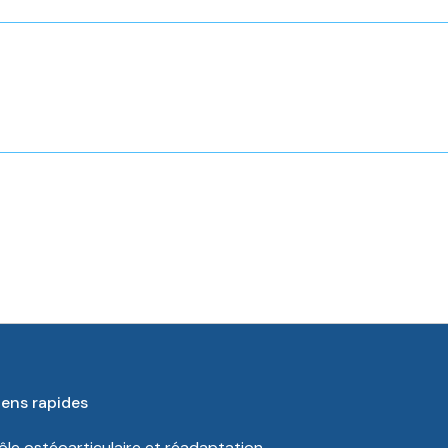
iens rapides
ôle ostéoarticulaire et réadaptation