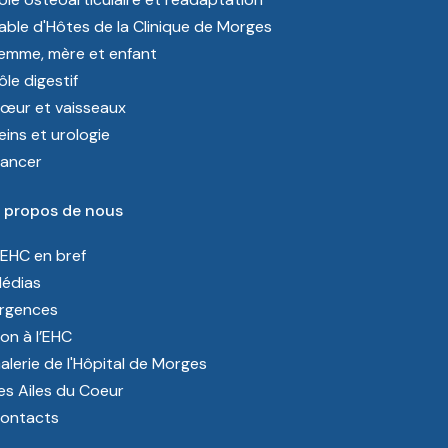
able d'Hôtes de la Clinique de Morges
emme, mère et enfant
ôle digestif
œur et vaisseaux
eins et urologie
ancer
 propos de nous
’EHC en bref
édias
rgences
on à l’EHC
alerie de l'Hôpital de Morges
es Ailes du Coeur
ontacts