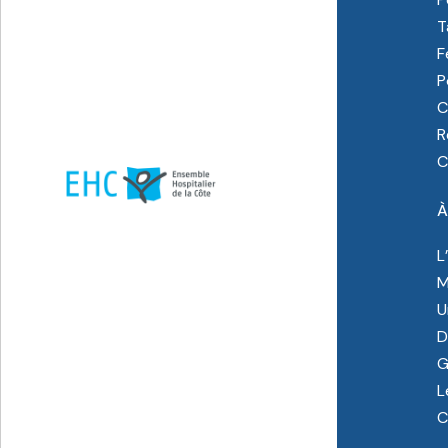
T
F
P
C
R
C
À
L
M
U
D
G
L
C