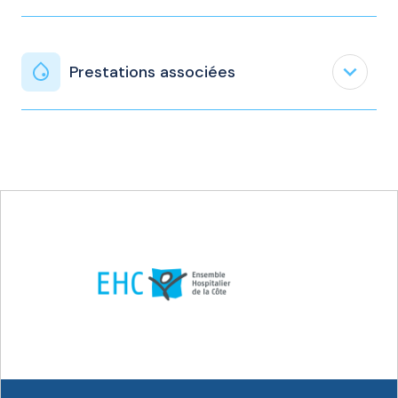
expand_less
Prestations associées