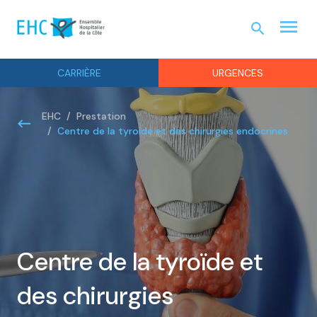
menu
search
URGEN
CARRIÈRE
URGENCES
EHC
Prestation
Centre de la tyroïde et des chirurgies endocrines
Centre de la tyroïde et
des chirurgies