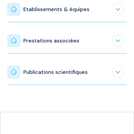
expand_less
Etablissements & équipes
expand_less
Prestations associées
expand_less
Publications scientifiques