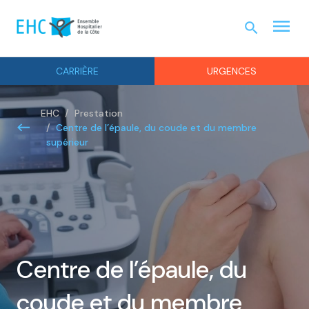
menu
search
URGEN
CARRIÈRE
URGENCES
EHC
Prestation
Centre de l’épaule, du coude et du membre
supérieur
Centre de l’épaule, du
coude et du membre